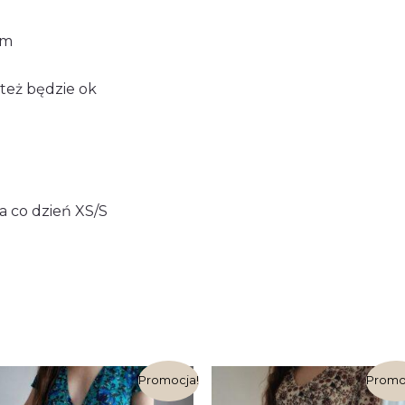
cm
 też będzie ok
a co dzień XS/S
Pierwotna
Aktualna
Pierwotna
Ak
Promocja!
Promo
cena
cena
cena
ce