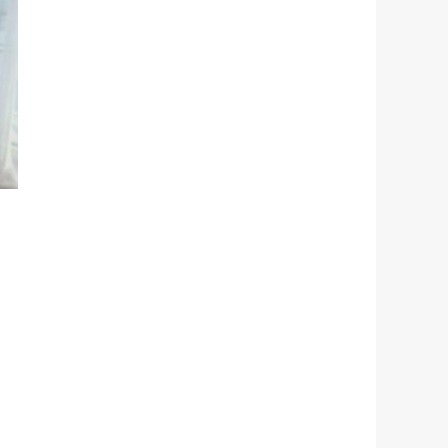
nosi:
99 zł.