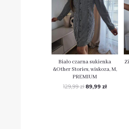
wynosiła:
wynosi:
129,99 zł.
89,99 zł.
Biało czarna sukienka
Z
&Other Stories, wiskoza, M,
PREMIUM
129,99
zł
89,99
zł