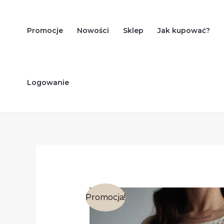
Skip
to
Promocje
Nowości
Sklep
Jak kupować?
content
Logowanie
Promocja!