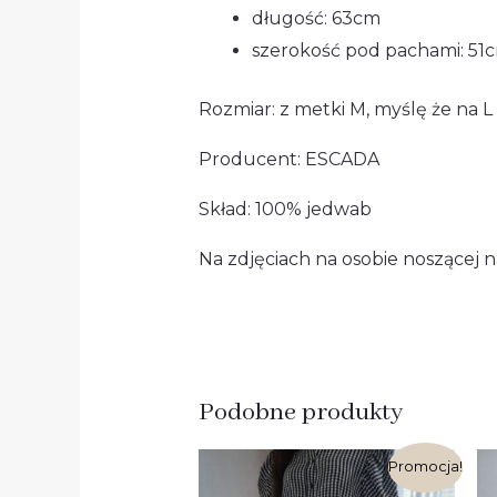
długość: 63cm
szerokość pod pachami: 51
Rozmiar: z metki M, myślę że na L
Producent: ESCADA
Skład: 100% jedwab
Na zdjęciach na osobie noszącej n
Podobne produkty
Pierwotna
Aktualna
Promocja!
cena
cena