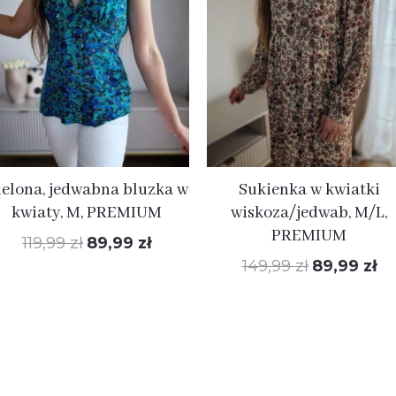
wynosiła:
wynosi:
wynosiła:
wy
119,99 zł.
89,99 zł.
149,99 zł.
89,
ielona, jedwabna bluzka w
Sukienka w kwiatki
kwiaty, M, PREMIUM
wiskoza/jedwab, M/L,
PREMIUM
119,99
zł
89,99
zł
149,99
zł
89,99
zł