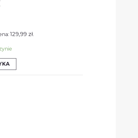
M
:
ynosi:
.
9,99 zł.
129,99
zł
ena:
.
zynie
YKA