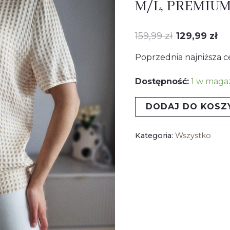
M/L, PREMIU
ESCADA,
wynosiła
w
jedwab,
159,99
zł
129,99
zł
159,99 zł
12
M/L,
Poprzednia najniższa c
PREMIUM
Dostępność:
1 w maga
DODAJ DO KOSZ
Kategoria:
Wszystko