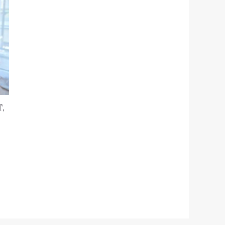
osi:
99 zł.
,