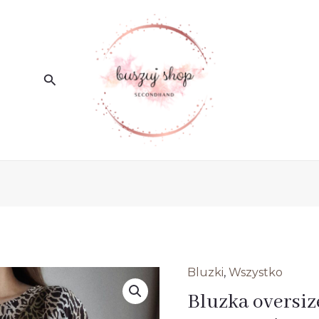
Search
Bluzki
,
Wszystko
ilość
Pierwot
Ak
Bluzka oversiz
Bluzka
cena
ce
oversize