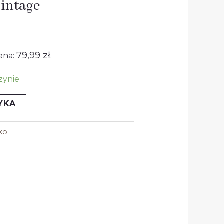
Vintage
:
nosi:
99 zł.
79,99
zł
ena:
.
zynie
YKA
ko