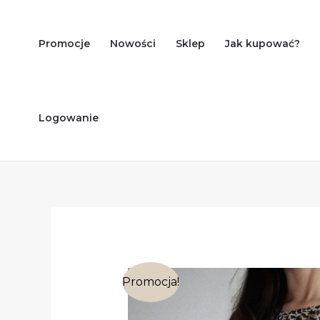
Skip
to
Promocje
Nowości
Sklep
Jak kupować?
content
Logowanie
Promocja!