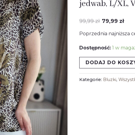
jedwab, L/XL, 
w
wynosiła
wy
egzotyczny
99,99
zł
79,99
zł
99,99 zł.
79,
print,
Poprzednia najniższa c
jedwab,
L/XL,
Dostępność:
1 w maga
Vintage
DODAJ DO KOSZ
Kategorie:
Bluzki
,
Wszyst