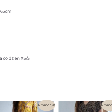
. 63cm
a co dzień XS/S
Pierwotna
Aktualna
Pierwotna
Akt
Promocja!
Promo
cena
cena
cena
ce