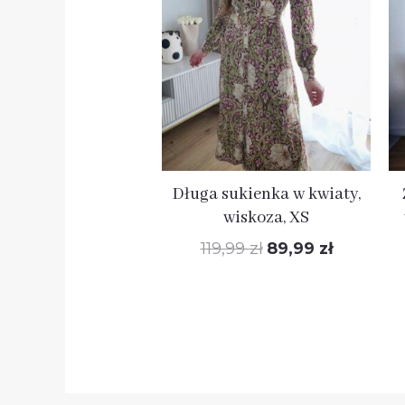
wynosiła:
wynosi:
119,99 zł.
89,99 zł.
Długa sukienka w kwiaty,
wiskoza, XS
119,99
zł
89,99
zł