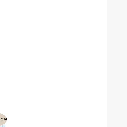
ualna
cja!
na