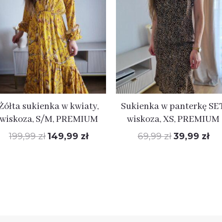
wynosiła:
wynosi:
wynosiła:
wyn
199,99 zł.
149,99 zł.
69,99 zł.
39,
Żółta sukienka w kwiaty,
Sukienka w panterkę SET
wiskoza, S/M, PREMIUM
wiskoza, XS, PREMIUM
199,99
zł
149,99
zł
69,99
zł
39,99
zł