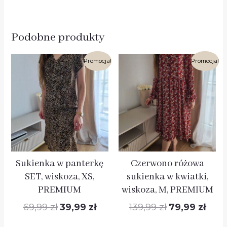
Podobne produkty
Pierwotna
Aktualna
Pierwotna
Aktua
Promocja!
Promocja!
cena
cena
cena
cena
wynosiła:
wynosi:
wynosiła:
wynos
69,99 zł.
39,99 zł.
139,99 zł.
79,99 
Sukienka w panterkę
Czerwono różowa
SET, wiskoza, XS,
sukienka w kwiatki,
PREMIUM
wiskoza, M, PREMIUM
69,99
zł
39,99
zł
139,99
zł
79,99
zł