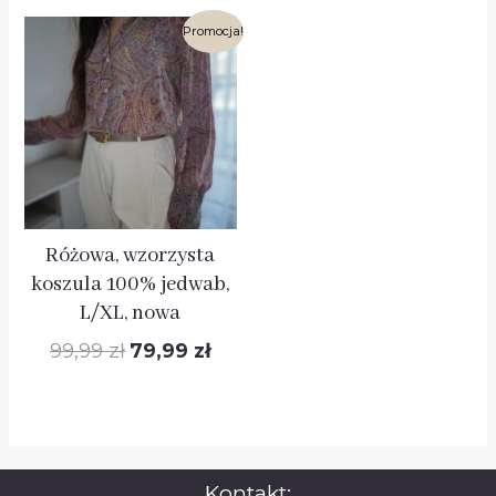
Pierwotna
Aktualna
Promocja!
cena
cena
wynosiła:
wynosi:
99,99 zł.
79,99 zł.
Różowa, wzorzysta
koszula 100% jedwab,
L/XL, nowa
99,99
zł
79,99
zł
Kontakt: