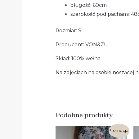
długość: 60cm
szerokość pod pachami: 4
Rozmiar: S
Producent: VON&ZU
Skład: 100% wełna
Na zdjęciach na osobie noszącej n
Podobne produkty
Pierwotna
Aktualna
Promocja!
cena
cena