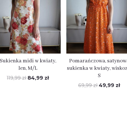
wynosiła:
wynosi:
wynosiła:
wyn
119,99 zł.
84,99 zł.
69,99 zł.
49,
Sukienka midi w kwiaty,
Pomarańczowa, satynow
len, M/L
sukienka w kwiaty, wiskoz
S
119,99
zł
84,99
zł
69,99
zł
49,99
zł