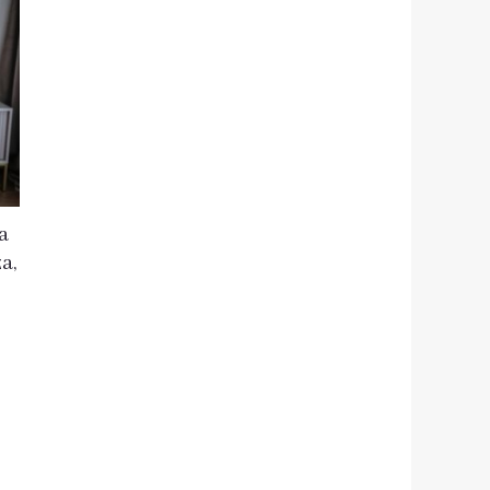
osi:
99 zł.
a
a,