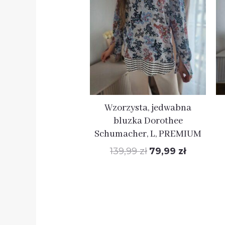
wynosiła:
wynosi:
139,99 zł.
79,99 zł.
Wzorzysta, jedwabna
bluzka Dorothee
Schumacher, L, PREMIUM
139,99
zł
79,99
zł