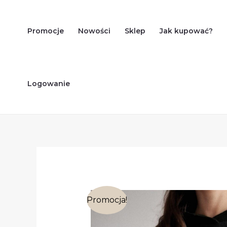
Skip
to
Promocje
Nowości
Sklep
Jak kupować?
content
Logowanie
Promocja!