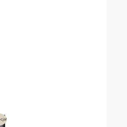
tualna
cja!
na