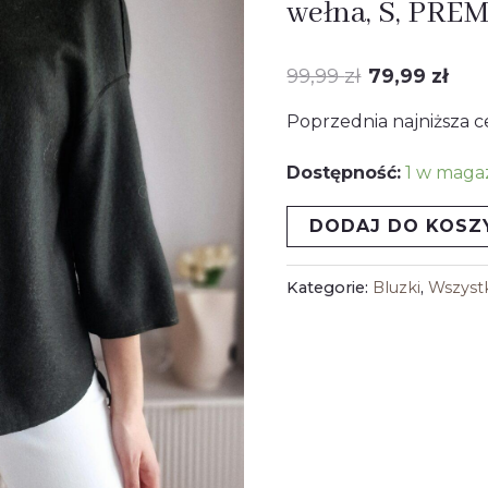
wełna, S, PRE
z
wynosiła
wy
kapturem,
99,99
zł
79,99
zł
99,99 zł.
79,
wełna,
Poprzednia najniższa c
S,
PREMIUM
Dostępność:
1 w maga
DODAJ DO KOSZ
Kategorie:
Bluzki
,
Wszyst