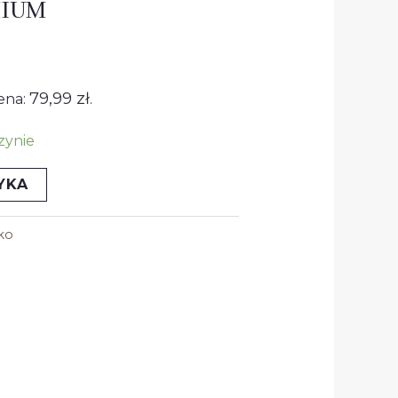
MIUM
:
nosi:
99 zł.
79,99
zł
ena:
.
zynie
YKA
ko