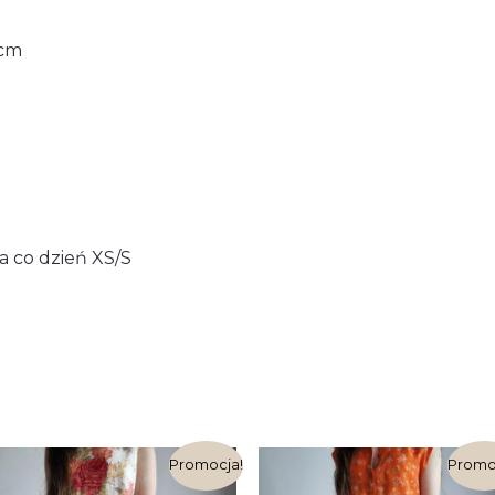
8cm
a co dzień XS/S
Pierwotna
Aktualna
Pierwotna
Ak
Promocja!
Promo
cena
cena
cena
ce