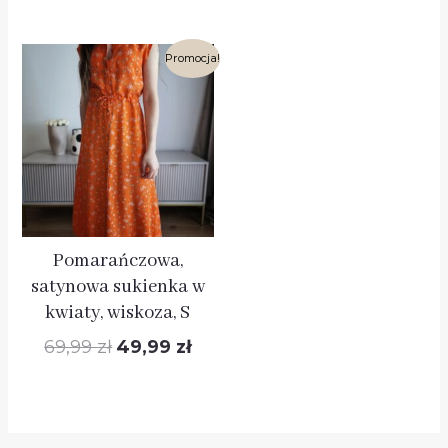
Pierwotna
Aktualna
Promocja!
cena
cena
wynosiła:
wynosi:
69,99 zł.
49,99 zł.
Pomarańczowa,
satynowa sukienka w
kwiaty, wiskoza, S
69,99
zł
49,99
zł