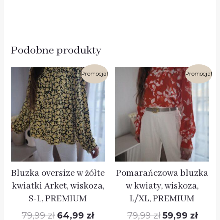
Podobne produkty
Pierwotna
Aktualna
Pierwotna
Aktual
Promocja!
Promocja!
cena
cena
cena
cena
wynosiła:
wynosi:
wynosiła:
wynosi
79,99 zł.
64,99 zł.
79,99 zł.
59,99 z
Bluzka oversize w żółte
Pomarańczowa bluzka
kwiatki Arket, wiskoza,
w kwiaty, wiskoza,
S-L, PREMIUM
L/XL, PREMIUM
79,99
zł
64,99
zł
79,99
zł
59,99
zł