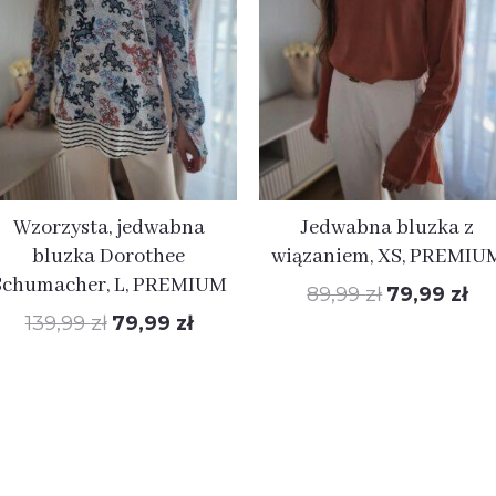
139,99 zł.
79,99 zł.
89,99 zł.
79,
Wzorzysta, jedwabna
Jedwabna bluzka z
bluzka Dorothee
wiązaniem, XS, PREMIU
Schumacher, L, PREMIUM
89,99
zł
79,99
zł
139,99
zł
79,99
zł