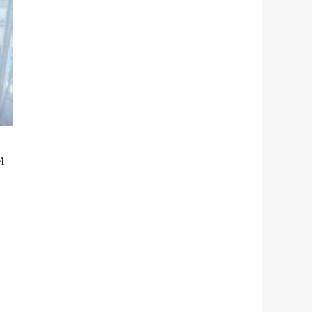
99 zł.
M