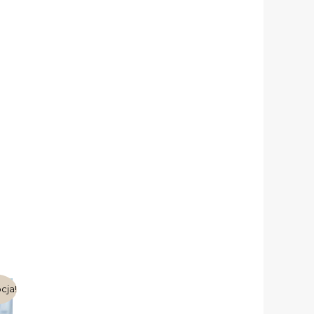
ualna
cja!
na
osi: