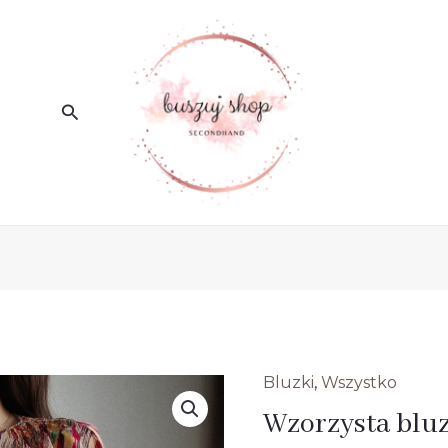
Search
Bluzki
,
Wszystko
ilość
Pierwot
Ak
Wzorzysta blu
Wzorzysta
cena
ce
bluzka