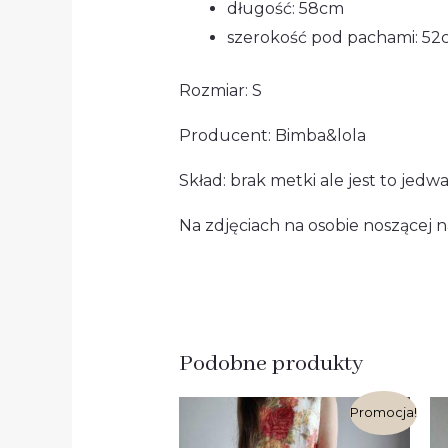
długość: 58cm
szerokość pod pachami: 52c
Rozmiar: S
Producent: Bimba&lola
Skład: brak metki ale jest to jedw
Na zdjęciach na osobie noszącej n
Podobne produkty
Pierwotna
Aktualna
Promocja!
cena
cena
wynosiła:
wynosi: