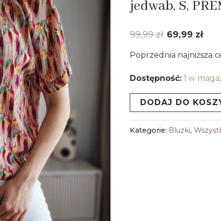
jedwab, S, PR
Bimba&lola,
wynosiła
wy
jedwab,
99,99
zł
69,99
zł
99,99 zł.
69,
S,
Poprzednia najniższa c
PREMIUM
Dostępność:
1 w maga
DODAJ DO KOSZ
Kategorie:
Bluzki
,
Wszyst